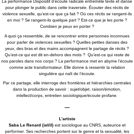
La performance
Dispositif d’écoute radicale
entremêle
texte et
danse
pour
plonger le public dans
cette traversée
. Écouter des récits de
violence sexuelle, qu’est-ce que ça fait ? Où ces récits se rangent-ils
en moi
? Se rangent-ils quelque part ? Est-ce que je les porte ?
Combien je peux en porter ?
A quoi ça ressemble
,
de se rencontrer
entre personnes inconnues
pour parler de violences sexuelles ? Quelles petites danses des
yeux, des bras et des mains accompagnent le partage de récits ?
Qu’est-ce qui est dit en-dehors des mots ?
Qu’est-ce qui reste de
nos paroles dans nos corps ?
La performance
met en abyme l’écoute
comme acte transformateur.
Elle donne à ressentir la relation
singulière qui naît de l’écoute.
Par
ce partage
, elle interroge
d
es
frontièr
e
s
et hiérarchies
centrales
dans
la production de savoir
:
sujet/objet,
raison
/émotion,
intellect/corps,
entretien
sociologique
/écoute
profane
.
—
L’artiste
Saba Le Renard (iel/il)
est sociologue au CNRS, auteurice et
performer. Ses recherches portent sur le genre et la sexualité, les