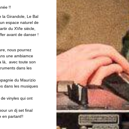
nnée !!
 la Girandole, Le Bal
i un espace naturel de
artir du XVIe siècle,
ffer avant de danser !
ure, nous pourrez
 dans une ambiamce
a là, avec toute son
struments dans les
ompagnie du Maurizio
ses dans les musiques
de vinyles qui ont
ur un dj set final
 en partant!!