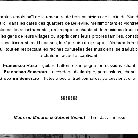
a-roots naît de la rencontre de trois musiciens de l’Italie du Sud 
t ici, dans les cafés des quartiers de Belleville, Ménilmontant et Montreu
toires, leurs instruments ; un bagage de chants et de musiques traditi
les gens de leurs villages ou appris dans leurs propres familles, consti
iciens tisseront, au fil des ans, le répertoire du groupe. Télamuré taran
qui, tout en respectant les racines culturelles des musiciens, se traduit p
archaïque, actuel et captivant.
Francesco Rosa
– guitare battente, zampogna, percussions, chant
Francesco Semeraro
– accordéon diationique, percussions, chant
Giovanni Semeraro
– flûtes à bec et traditionnelles, percussions, chan
§§§§§§§
Maurizio Minardi & Gabriel Bismut
– Trio Jazz métissé