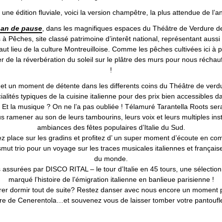
une édition fluviale, voici la version champêtre, la plus attendue de l’a
n an de pause
, dans les magnifiques espaces du Théâtre de Verdure de
rs à Pêches, site classé patrimoine d’interêt national, représentant auss
aut lieu de la culture Montreuilloise. Comme les pêches cultivées ici à p
r de la réverbération du soleil sur le plâtre des murs pour nous réchau
!
et un moment de détente dans les differents coins du Théâtre de verd
ialités typiques de la cuisine italienne pour des prix bien accessibles
e. Et la musique ? On ne l’a pas oubliée ! Télamuré Tarantella Roots ser
s ramener au son de leurs tambourins, leurs voix et leurs multiples in
ambiances des fêtes populaires d’Italie du Sud.
z place sur les gradins et profitez d’ un super moment d’écoute en c
smut trio pour un voyage sur les traces musicales italiennes et françai
du monde.
assurées par DISCO RITAL – le tour d’Italie en 45 tours, une sélection 
marqué l’histoire de l’émigration italienne en banlieue parisienne !
rer dormir tout de suite? Restez danser avec nous encore un moment po
ure de Cenerentola…et souvenez vous de laisser tomber votre pantoufle