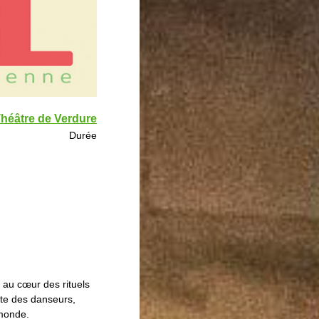
héâtre de Verdure
Durée
 au cœur des rituels
ite des danseurs,
 monde.